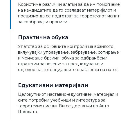
Користиме различни алатки за да им помогнеме
на кандидатите да го совладаат материјалот и
прецизно да се подготват за теоретскиот испит
за сообраќај и прописи.
Практична обука
Упатство за основните контроли на возилото,
вклучувајќи управување, забрзување, сопирање
и менување брзини, обука за одбранбени
стратегии за возење за предвидување и
одговор на потенцијалните опасности на патот.
Едукативни материјали
Целокупниот наставно-едукативен материјал и
сите потребни учебници и литература за
теоретскиот испит Ви се достапни во Авто
Школата.