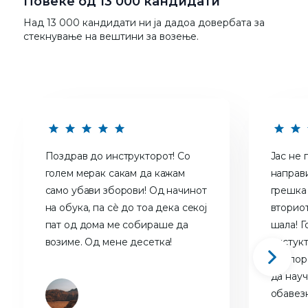
Повеќе од 13 000 кандидати
Над 13 000 кандидати ни ја дадоа довербата за
стекнување на вештини за возење.
Поздрав до инструкторот! Со
Јас не 
голем мерак сакам да кажам
направ
само убави зборови! Од начинот
грешка 
на обука, па сѐ до тоа дека секој
вториот
пат од дома ме собираше да
шала! Г
возиме. Од мене десетка!
инстукт
препора
да науч
обавез